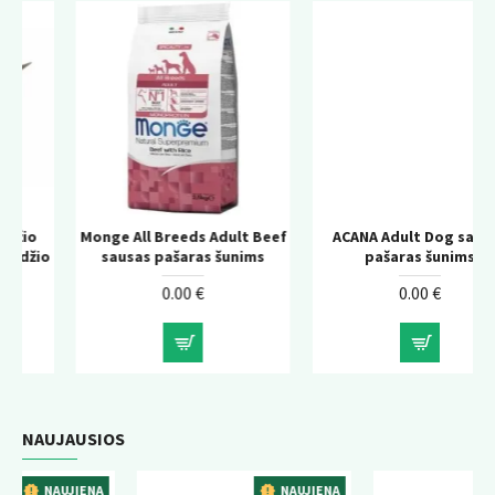
Monge All Breeds Adult Beef
ACANA Adult Dog sausas
io
sausas pašaras šunims
pašaras šunims
0.00 €
0.00 €
NAUJAUSIOS
ENA
NAUJIENA
NAUJIENA