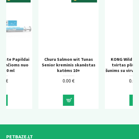
dai
Churu Salmon wit Tunas
KONG Wild Knots Bear –
uo
Senior kreminis skanėstas
tvirtas pliušinis žaislas
katėms 10+
šunims su virvės konstrukcij
0.00 €
0.00 €
PETBAZE.LT