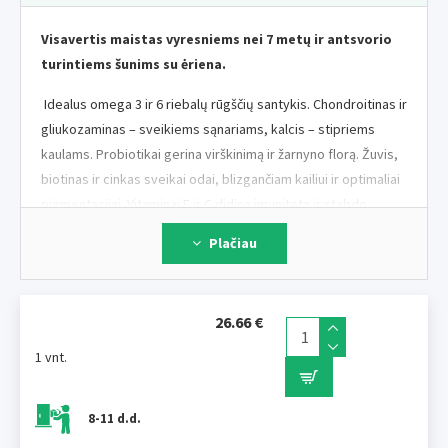
Visavertis maistas vyresniems nei 7 metų ir antsvorio
turintiems šunims su ėriena.
Idealus omega 3 ir 6 riebalų rūgščių santykis. Chondroitinas ir
gliukozaminas – sveikiems sąnariams, kalcis – stipriems
kaulams. Probiotikai gerina virškinimą ir žarnyno florą. Žuvis,
biotinas ir cinkas sveikai odai, blizgančiam kailiui ir optimaliai
pigmentacijai. Vitaminai E ir C didina imunitetą ir stabdo
ląstelių senėjimą.
Plačiau
Sudėtis
: vištiena 31% (dehidratuota vištiena, šviežia mėsa,
26.66 €
paukštienos miltai), kviečiai, ryžiai, smulkiai malti kukurūzai,
1 vnt.
džiovinti cukraus gabalėliai, paukštienos riebalai, žuvies
miltai, džiovintos mielės, džiovintos obuolių išspaudos,
ėrienos miltai, bulvių dribsniai, kviečių gemalai , kiaušiniai,
8-11 d.d.
lašišų aliejus, saulėgrąžų aliejus, jogurtas, džiovinti