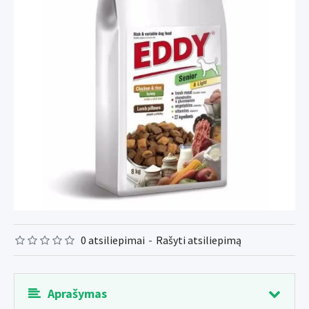
0 atsiliepimai
-
Rašyti atsiliepimą
Aprašymas