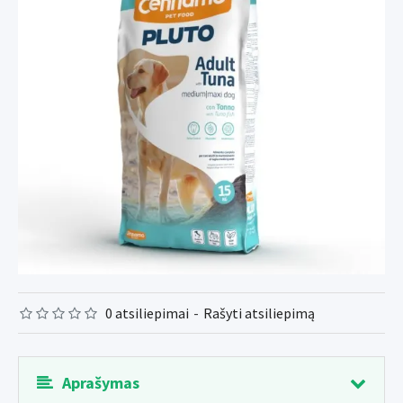
0 atsiliepimai
-
Rašyti atsiliepimą
Aprašymas