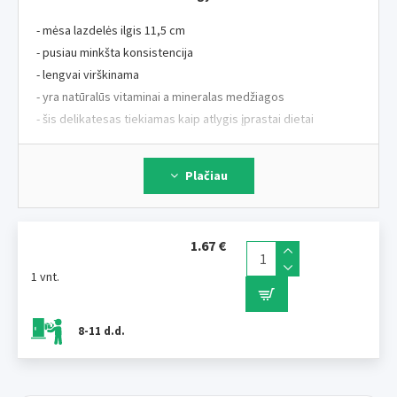
- mėsa lazdelės ilgis 11,5 cm
- pusiau minkšta konsistencija
- lengvai virškinama
- yra natūralūs vitaminai a mineralas medžiagos
- šis delikatesas tiekiamas kaip atlygis įprastai dietai
Ingredientai:
mėsa ir gyvūninės kilmės produktai, aliejai ir
Plačiau
riebalai, grūdai, augalinės kilmės šalutiniai produktai.
Analitinės sudedamosios dalys:
žalias baltymai 17 %,
neapdoroti aliejai ir riebalai 2,6 %, neapdoroti pelenai 3,9 %,
1.67 €
stambioji ląsteliena 1 %.
1 vnt.
Dozavimas:
nuo 1 2 gyvūno per dieną, atsižvelgiant į šuns
dydį, užtikrinkite gyvūno prieiga prie a dubuo vandens
8-11 d.d.
Laikykite sausoje ir vėsioje vietoje, saugokite nuo džiūvimo
atidarius.