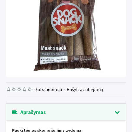
0 atsiliepimai
-
Rašyti atsiliepimą
Aprašymas
Paukštienos skonio šunims gydoma.