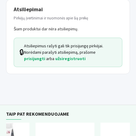
Paketas:
12 vnt.
Atsiliepimai
Pirkėjų įvertinimai ir nuomonės apie šią prekę
Šiam produktui dar nėra atsiliepimų.
Atsiliepimus rašyti gali tik prisijungę pirkėjai.
🔒
Norėdami parašyti atsiliepimą, prašome
prisijungti
arba
užsiregistruoti
TAIP PAT REKOMENDUOJAME