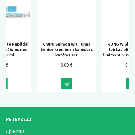
ldai
Churu Salmon wit Tunas
KONG Wild Knots Bear –
 nuo
Senior kreminis skanėstas
tvirtas pliušinis žaislas
katėms 10+
šunims su virvės konstrukc
0.00 €
0.00 €
PETBAZE.LT
Apie mus