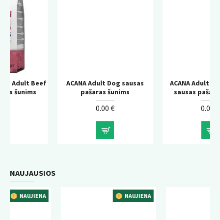
 Beef
ACANA Adult Dog sausas
ACANA Adult Large Breed
ms
pašaras šunims
sausas pašaras šunims
0.00 €
0.00 €
NAUJAUSIOS
IENA
NAUJIENA
NAUJIEN