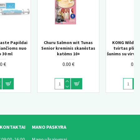
s
KONG Wild Knots Bear –
KONG Knots Chicken M/L 
as
tvirtas pliušinis žaislas
pliušinis žaislas šunims s
šunims su virvės konstrukcija
vidine virve
0.00 €
0.00 €
 KONTAKTAI
MANO PASKYRA
 09:00-16:00
Mano užsakymai