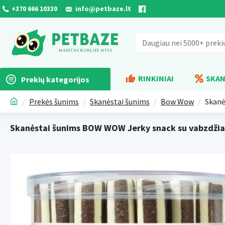
+370 666 10330
info@petbaze.lt
RINKINIAI
SKAN
Prekių kategorijos
Prekės šunims
Skanėstai šunims
Bow Wow
Skanė
Skanėstai šunims BOW WOW Jerky snack su vabzdžiais 