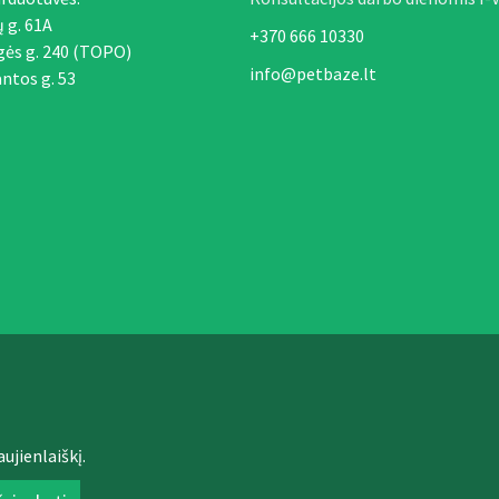
ų g. 61A
+370 666 10330
gės g. 240 (TOPO)
info@petbaze.lt
ntos g. 53
ujienlaiškį.