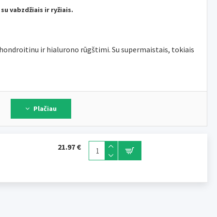
 vabzdžiais ir ryžiais.
ondroitinu ir hialurono rūgštimi. Su supermaistais, tokiais
duktai, augalinės kilmės glicerinas, išrūgų darinys, kviečių krakmolas,
Plačiau
jos), moliūgai, aliejai ir riebalai, mineralai, gliukozaminas (80 mg/kg),
tino (20 mg/kg).
21.97 €
0 mg/kg), natūralus konservantas, dažikliai
 baltymai 13,4%, žalia ląsteliena 1,0%, žali aliejai ir riebalai 1,8%, žali