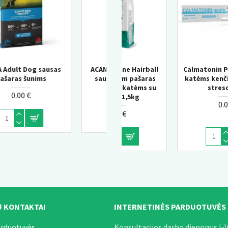
all
ACANA Adult Large Breed
Calmatonin Paste Papildai
Churu Salmon wit Tuna
as
sausas pašaras šunims
katėms kenčiančioms nuo
Senior kreminis skanėst
 su
streso 30 ml
katėms 10+
0.00 €
0.00 €
0.00 €
 KONTAKTAI
INTERNETINĖS PARDUOTUVĖS
arduotuvės.
Konsultacijos darbo dienomis I-V