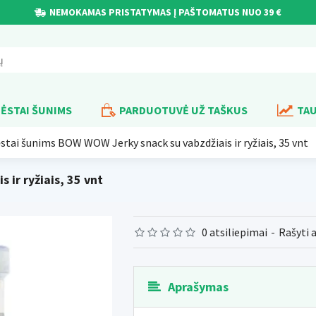
NEMOKAMAS PRISTATYMAS Į PAŠTOMATUS NUO 39 €
ĖSTAI ŠUNIMS
PARDUOTUVĖ UŽ TAŠKUS
TAU
stai šunims BOW WOW Jerky snack su vabzdžiais ir ryžiais, 35 vnt
ir ryžiais, 35 vnt
0 atsiliepimai
-
Rašyti 
Aprašymas