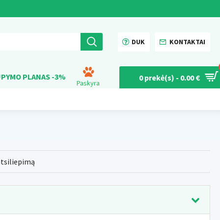
DUK
KONTAKTAI
PYMO PLANAS -3%
0 prekė(s) - 0.00 €
Paskyra
atsiliepimą