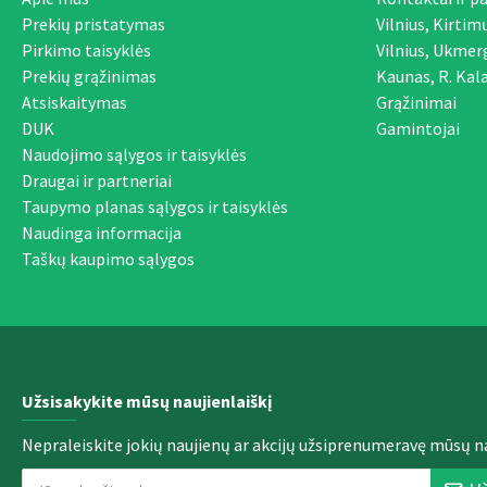
Prekių pristatymas
Vilnius, Kirtim
Pirkimo taisyklės
Vilnius, Ukmer
Prekių grąžinimas
Kaunas, R. Kala
Atsiskaitymas
Grąžinimai
DUK
Gamintojai
Naudojimo sąlygos ir taisyklės
Draugai ir partneriai
Taupymo planas sąlygos ir taisyklės
Naudinga informacija
Taškų kaupimo sąlygos
Užsisakykite mūsų naujienlaiškį
Nepraleiskite jokių naujienų ar akcijų užsiprenumeravę mūsų na