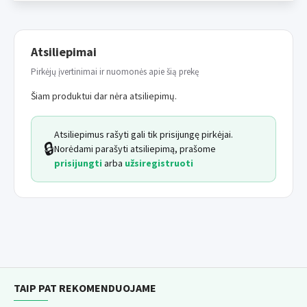
Ilgis
: 12 cm
Atsiliepimai
Minimalus tinkamas vartojimo laikas 18 mėnesių nuo
Pirkėjų įvertinimai ir nuomonės apie šią prekę
pagaminimo datos.
Produktai reguliariai tikrinami
Šiam produktui dar nėra atsiliepimų.
sertifikuotoje laboratorijoje.
Atsiliepimus rašyti gali tik prisijungę pirkėjai.
🔒
Norėdami parašyti atsiliepimą, prašome
prisijungti
arba
užsiregistruoti
TAIP PAT REKOMENDUOJAME