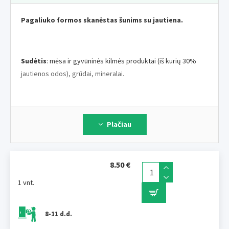
Pagaliuko formos skanėstas šunims su jautiena.
Sudėtis
: mėsa ir gyvūninės kilmės produktai (iš kurių 30%
jautienos odos), grūdai, mineralai.
Papildomos medžiagos
: natūralūs dažikliai, konservantai,
Plačiau
kvapiosios medžiagos.
8.50 €
Analitinės sudedamosios dalys
: žali baltymai 19,9%, žalia
ląsteliena 1,6%, žali aliejai ir riebalai 4,8%, žali pelenai 4,3%,
1 vnt.
drėgmė 22,8%.
8-11 d.d.