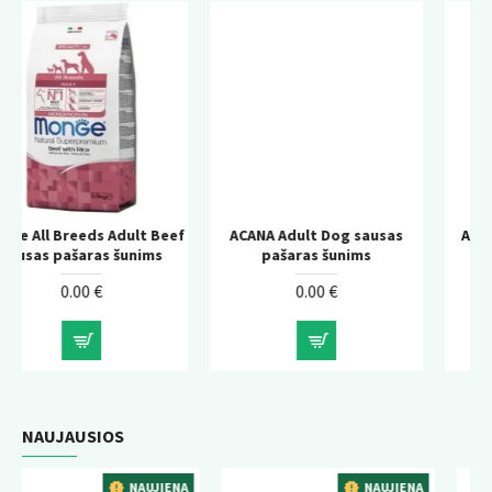
t Beef
ACANA Adult Dog sausas
ACANA Adult Large Bre
ims
pašaras šunims
sausas pašaras šunims
0.00 €
0.00 €
NAUJAUSIOS
UJIENA
NAUJIENA
NAUJI