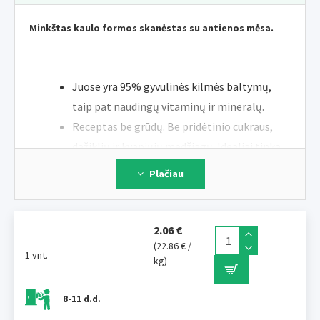
Minkštas kaulo formos skanėstas su antienos mėsa.
Juose yra 95% gyvulinės kilmės baltymų,
taip pat naudingų vitaminų ir mineralų.
Receptas be grūdų. Be pridėtinio cukraus,
dažiklių ir kvapiųjų medžiagų. Idealiai tinka
treniruotėms.
Plačiau
Sudėtis
: mėsa ir gyvūninės kilmės produktai (min. 60%, iš
2.06 €
kurių min. 8% antis), augaliniai šalutiniai produktai, aliejai ir
(22.86 € /
1 vnt.
riebalai, propilenglikolis.
kg)
8-11 d.d.
Analitiniai komponentai:
drėgmė 22%, žali baltymai 35%,