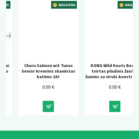
NAUJIENA
NAUJIENA
Churu Salmon wit Tunas
KONG Wild Knots Bear –
Senior kreminis skanėstas
tvirtas pliušinis žaislas
katėms 10+
šunims su virvės konstrukcija
0.00 €
0.00 €