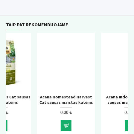
TAIP PAT REKOMENDUOJAME
usas
Acana Homestead Harvest
Acana Indoor Entree Cat
Cat sausas maistas katėms
sausas maistas katėms
0.00 €
0.00 €