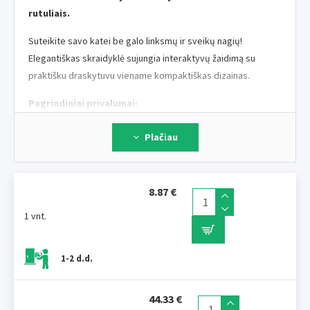
rutuliais.
Suteikite savo katei be galo linksmų ir sveikų nagių!
Elegantiškas skraidyklė sujungia interaktyvų žaidimą su
praktišku draskytuvu viename kompaktiškas dizainas.
Pagrindiniai privalumai:
- Interaktyvus žaismas
– du rutuliai, kuris suka ir rieda,
Plačiau
pažadina katės natūralius medžioklės instinktus ir pramogų
valandas.
draskytuvas – Kartonas paviršius braižymui išsaugo nagius
sveiką ir saugo jūsų baldus.
8.87 €
- Tvirta konstrukcija
– Patvarios medžiagos gali stovėti
1 vnt.
dažnai žaisti ir braižytis. naujas dizainas – tinka bet kokiam
interjerui.
1-2 d.d.
- Sauga ir stabilumas
– Stabilus pagrindas apsaugo
apvirtimą žaisdami laukiškesnio žaidimo metu.
- Kompaktiški matmenys
– Tinka matmenys ch ir didesni
44.33 €