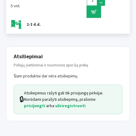
tarpai.
5 vnt.
- Veikla palaikymas
– Fizinis ir psichinis stimuliavimas išlaiko
katę sveiką ir patenkintą.
- Lengva priežiūra
– Lygus paviršius švarus.
2-3 d.d.
Puikus pasirinkimas kiekvienam katės laikytojui kuris nori
sujungti žaisti, prižiūrėti ir elegantišką butą viename
produkte.
Atsiliepimai
Dydis:
40 x 28 x 12 cm
Pirkėjų įvertinimai ir nuomonės apie šią prekę
Šiam produktui dar nėra atsiliepimų.
Atsiliepimus rašyti gali tik prisijungę pirkėjai.
🔒
Norėdami parašyti atsiliepimą, prašome
prisijungti
arba
užsiregistruoti