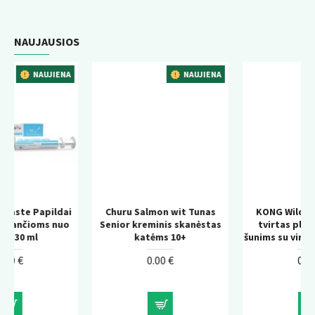
NAUJAUSIOS
ENA
NAUJIENA
NAUJIENA
dai
Churu Salmon wit Tunas
KONG Wild Knots Bear –
uo
Senior kreminis skanėstas
tvirtas pliušinis žaislas
katėms 10+
šunims su virvės konstrukcij
0.00 €
0.00 €