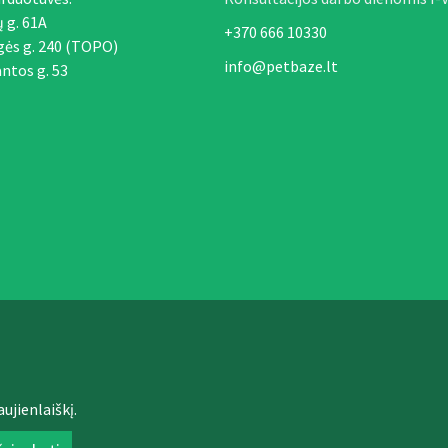
ų g. 61A
+370 666 10330
gės g. 240 (TOPO)
info@petbaze.lt
ntos g. 53
ujienlaiškį.