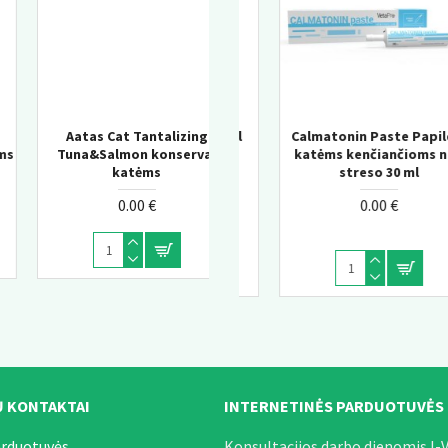
Calmatonin Paste Papildai
Aatas Cat Tantalizing
Churu Salmon wit Tunas
Tuna&Tilapia konservai
katėms kenčiančioms nuo
Senior kreminis skanėstas
streso 30 ml
katėms
katėms 10+
0.00 €
0.00 €
0.00 €
 KONTAKTAI
INTERNETINĖS PARDUOTUVĖS
arduotuvės.
Konsultacijos darbo dienomis I-V