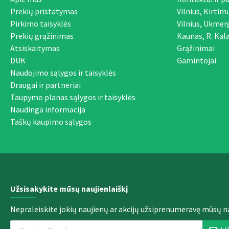
Prekių pristatymas
Vilnius, Kirtim
Pirkimo taisyklės
Vilnius, Ukmer
Prekių grąžinimas
Kaunas, R. Kala
Atsiskaitymas
Grąžinimai
DUK
Gamintojai
Naudojimo sąlygos ir taisyklės
Draugai ir partneriai
Taupymo planas sąlygos ir taisyklės
Naudinga informacija
Taškų kaupimo sąlygos
Užsisakykite mūsų naujienlaiškį
Nepraleiskite jokių naujienų ar akcijų užsiprenumeravę mūsų na