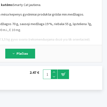
ų katėms
Smarty Cat jautiena.
 mėsa kepenys gyvūniniai produktai grūdai min.medžiagos.
žiagos 70 g, sausoji medžiaga 19 %, riebalai 55 g, ląsteliena 7g,
0 m.i., E 10 mg.
ž 3,5 kg gyvo svorio (rekomenduojama dozė yra tik orientacinė).
 25° C.
Plačiau
2.47 €