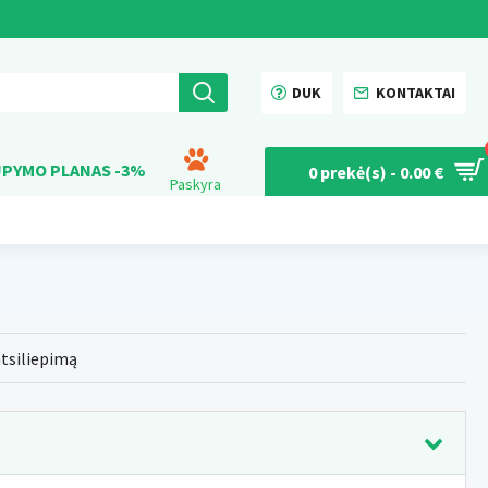
DUK
KONTAKTAI
PYMO PLANAS -3%
0 prekė(s) - 0.00 €
Paskyra
atsiliepimą