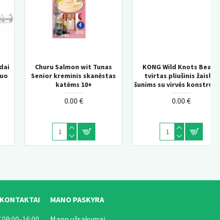
KONG Wild Knots Bear –
KONG Knots Chicken M/L –
tvirtas pliušinis žaislas
pliušinis žaislas šunims su
šunims su virvės konstrukcija
vidine virve
0.00 €
0.00 €
 KONTAKTAI
MANO PASKYRA
 09:00-16:00
Mano užsakymai