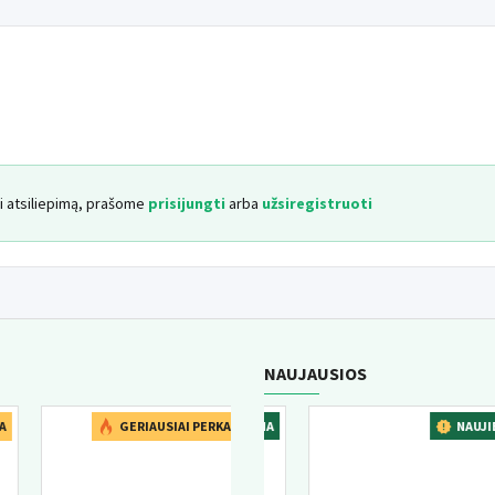
yti atsiliepimą, prašome
prisijungti
arba
užsiregistruoti
NAUJAUSIOS
A
NAUJIENA
NAUJIENA
GERIAUSIAI PERKAMA