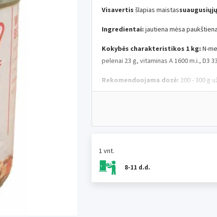
Visavertis
šlapias maistas
suaugusiųj
Ingredientai:
jautiena mėsa paukštiena
Kokybės charakteristikos 1 kg:
N-med
pelenai 23 g, vitaminas A 1600 m.i., D3 33
Rekomenduojama dozė:
200 - 300 g u
Duoti koreguota esant temperatūrai 20 -
1 vnt.
8-11 d.d.