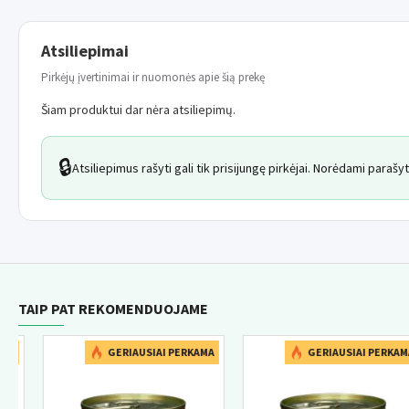
Atsiliepimai
Pirkėjų įvertinimai ir nuomonės apie šią prekę
Šiam produktui dar nėra atsiliepimų.
🔒
Atsiliepimus rašyti gali tik prisijungę pirkėjai. Norėdami paraš
TAIP PAT REKOMENDUOJAME
NAUJIEN
A
GERIAUSIAI PERKAMA
GERIAUSIAI PERKAMA