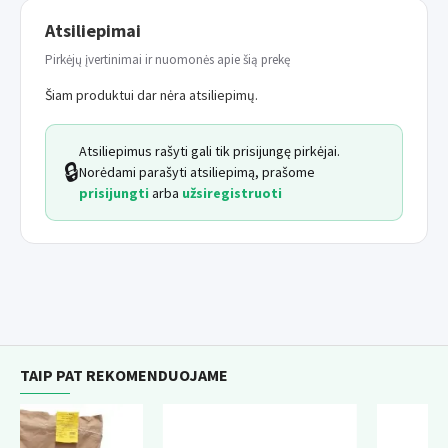
Atsiliepimai
Pirkėjų įvertinimai ir nuomonės apie šią prekę
Šiam produktui dar nėra atsiliepimų.
Atsiliepimus rašyti gali tik prisijungę pirkėjai.
🔒
Norėdami parašyti atsiliepimą, prašome
prisijungti
arba
užsiregistruoti
TAIP PAT REKOMENDUOJAME