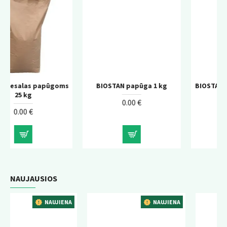
goms
BIOSTAN papūga 1 kg
BIOSTAN papūga Deluxe 0
kg
0.00 €
0.00 €
NAUJAUSIOS
JIENA
NAUJIENA
NAUJIE