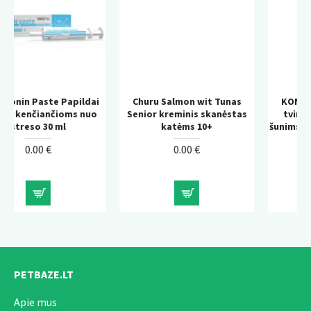
ildai
Churu Salmon wit Tunas
KONG Wild Knots Bear 
 nuo
Senior kreminis skanėstas
tvirtas pliušinis žaislas
katėms 10+
šunims su virvės konstrukc
0.00 €
0.00 €
PETBAZE.LT
Apie mus