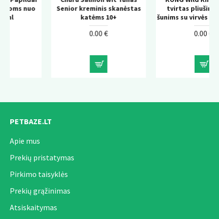
uo
Senior kreminis skanėstas
tvirtas pliušinis žaislas
katėms 10+
šunims su virvės konstrukcija
0.00 €
0.00 €
PETBAZE.LT
Apie mus
Prekių pristatymas
Pirkimo taisyklės
Prekių grąžinimas
Atsiskaitymas