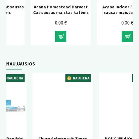
sas
Acana Homestead Harvest
Acana Indoor Entree Cat
Cat sausas maistas katėms
sausas maistas katėms
0.00 €
0.00 €
NAUJAUSIOS
NA
NAUJIENA
NAUJIENA
ai
Churu Salmon wit Tunas
KONG Wild Knots Bear –