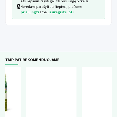
Atsiliepimus rašyti gali tik prisijungę pirkėjai.
🔒
Norėdami parašyti atsiliepimą, prašome
prisijungti
arba
užsiregistruoti
TAIP PAT REKOMENDUOJAME