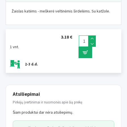
Žaislas katėms - meškerė veltinėmis širdelėms. Su katžole.
3.18 €
1 vnt.
2-3 d.d.
Atsiliepimai
Pirkėjų įvertinimai ir nuomonės apie šią prekę
Šiam produktui dar nėra atsiliepimų.