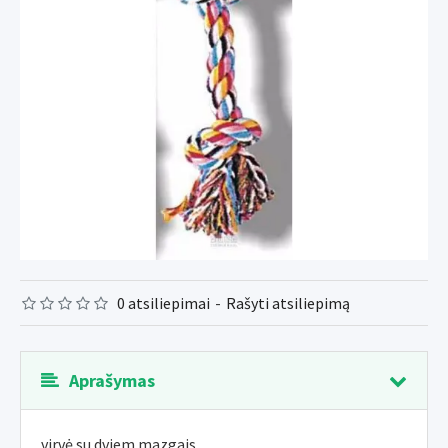
0 atsiliepimai
-
Rašyti atsiliepimą
Aprašymas
virvė su dviem mazgais