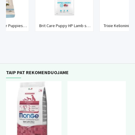
Serrano Snack for Puppies skanėstas šuniukams iki 1 metų
Brit Care Puppy HP Lamb sausas maistas šunims
Trixie Kelioninis butelis-gertuvė plast., 0.5 l
TAIP PAT REKOMENDUOJAME