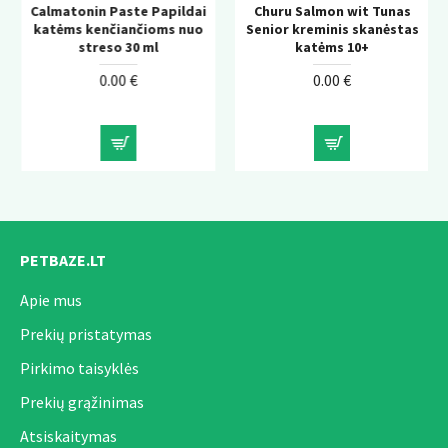
Papildai
Churu Salmon wit Tunas
KONG Wild Knots Bea
oms nuo
Senior kreminis skanėstas
tvirtas pliušinis žais
l
katėms 10+
šunims su virvės konstr
0.00 €
0.00 €
PETBAZE.LT
Apie mus
Prekių pristatymas
Pirkimo taisyklės
Prekių grąžinimas
Atsiskaitymas