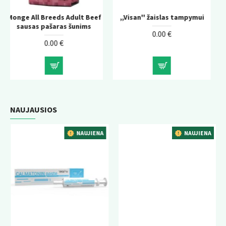
ult Beef
,,Visan'' žaislas tampymui
ACANA Adult Dog sau
unims
pašaras šunims
0.00 €
0.00 €
NAUJAUSIOS
NAUJIENA
NAUJIENA
NAU