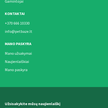
Gamintojai
KONTAKTAI
+370 666 10330
info@petbaze.lt
MANO PASKYRA
Mano užsakymai
Naujienlaiškiai
Mano paskyra
Užsisakykite mūsų naujienlaiškį