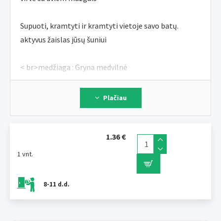
Supuoti, kramtyti ir kramtyti vietoje savo batų.
aktyvus žaislas jūsų šuniui
< br>medžiaga : Gryna medvilnė
ilgis : 23 cm
Plačiau
1.36 €
1 vnt.
8-11 d.d.