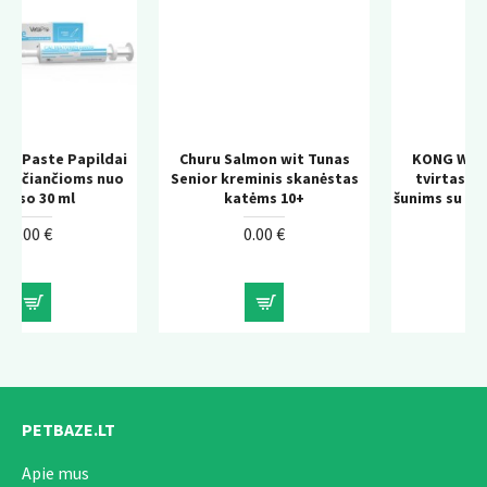
dai
Churu Salmon wit Tunas
KONG Wild Knots Bear –
nuo
Senior kreminis skanėstas
tvirtas pliušinis žaislas
katėms 10+
šunims su virvės konstrukci
0.00 €
0.00 €
PETBAZE.LT
Apie mus