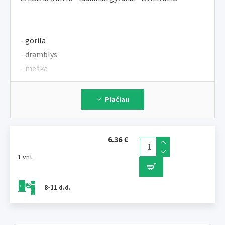
- gorila
- dramblys
- meška
- tigras
Plačiau
< br>medžiaga : pilnas lateksas
6.36 €
dydis : 12 cm
1 vnt.
8-11 d.d.
*** jei domina a tam tikras tipas užsisakant
parašykite pastaboje ***
ILUSTRATYVI NUOTRAUKA