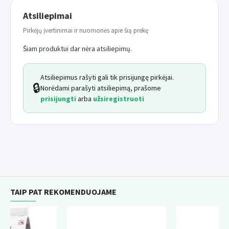
Atsiliepimai
Pirkėjų įvertinimai ir nuomonės apie šią prekę
Šiam produktui dar nėra atsiliepimų.
Atsiliepimus rašyti gali tik prisijungę pirkėjai.
🔒
Norėdami parašyti atsiliepimą, prašome
prisijungti
arba
užsiregistruoti
TAIP PAT REKOMENDUOJAME