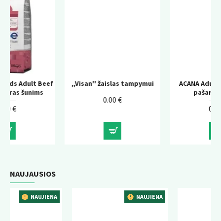
eef
,,Visan'' žaislas tampymui
ACANA Adult Dog sausas
s
pašaras šunims
0.00 €
0.00 €
NAUJAUSIOS
ENA
NAUJIENA
NAUJIENA