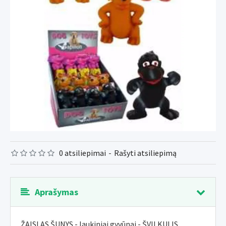
0 atsiliepimai
-
Rašyti atsiliepimą
Aprašymas
ŽAISLAS ŠUNYS - laukiniai gyvūnai - ŠVILKULIS