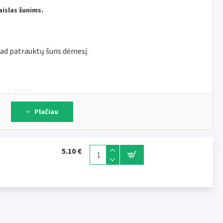
islas šunims.
kad patrauktų šuns dėmesį.
s, švilpukas
Plačiau
5.10 €