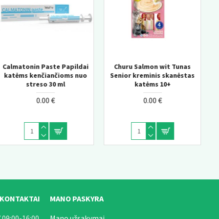
Tunas
KONG Wild Knots Bear –
KONG Knots Chicken 
anėstas
tvirtas pliušinis žaislas
pliušinis žaislas šuni
šunims su virvės konstrukcija
vidine virve
0.00 €
0.00 €
 KONTAKTAI
MANO PASKYRA
 09:00-16:00
Mano užsakymai