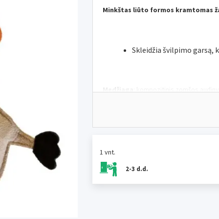
Minkštas liūto formos kramtomas ža
Skleidžia švilpimo garsą, 
Medžiaga
: kompozitinis zomšos audiny
Kietumas
: minkštas
Dydis
: 20 x 14 cm
1 vnt.
2-3 d.d.