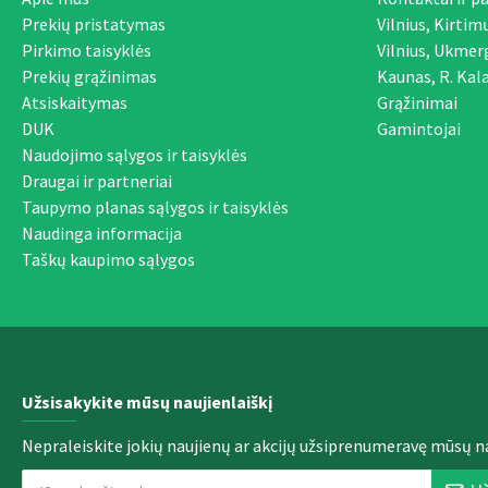
Prekių pristatymas
Vilnius, Kirtim
Pirkimo taisyklės
Vilnius, Ukmer
Prekių grąžinimas
Kaunas, R. Kala
Atsiskaitymas
Grąžinimai
DUK
Gamintojai
Naudojimo sąlygos ir taisyklės
Draugai ir partneriai
Taupymo planas sąlygos ir taisyklės
Naudinga informacija
Taškų kaupimo sąlygos
Užsisakykite mūsų naujienlaiškį
Nepraleiskite jokių naujienų ar akcijų užsiprenumeravę mūsų na