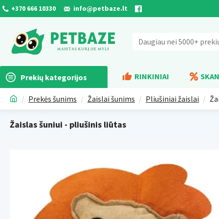
+370 666 10330
info@petbaze.lt
RINKINIAI
SKAN
Prekių kategorijos
Prekės šunims
Žaislai šunims
Pliušiniai žaislai
Žai
Žaislas šuniui - pliušinis liūtas