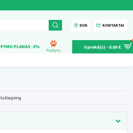
DUK
KONTAKTAI
PYMO PLANAS -3%
0 prekė(s) - 0.00 €
Paskyra
atsiliepimą