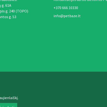
ų g. 61A
+370 666 10330
gės g. 240 (TOPO)
info@petbaze.lt
ntos g. 53
ujienlaiškį.