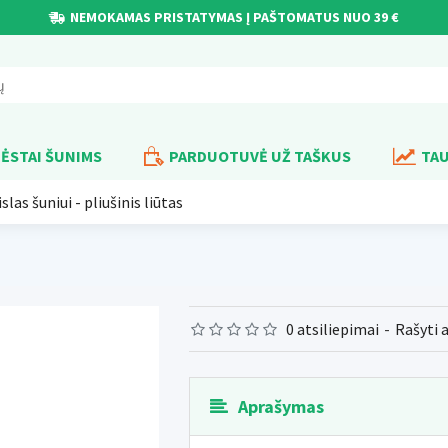
NEMOKAMAS PRISTATYMAS Į PAŠTOMATUS NUO 39 €
ĖSTAI ŠUNIMS
PARDUOTUVĖ UŽ TAŠKUS
TAU
slas šuniui - pliušinis liūtas
0 atsiliepimai
-
Rašyti 
Aprašymas