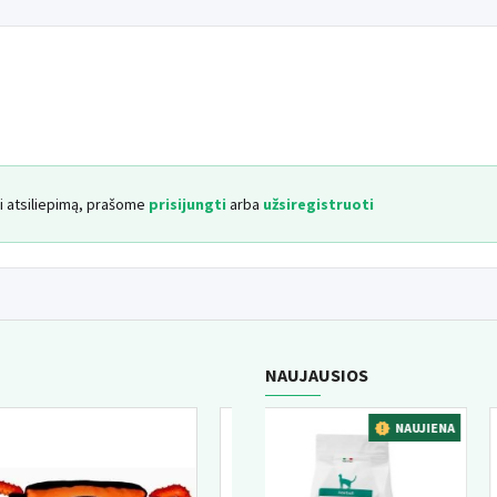
yti atsiliepimą, prašome
prisijungti
arba
užsiregistruoti
NAUJAUSIOS
NAUJIENA
NAUJIENA
N