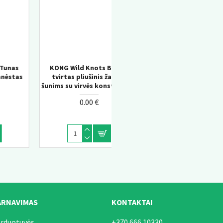
r –
KONG Knots Chicken M/L –
las
pliušinis žaislas šunims su
ukcija
vidine virve
0.00 €
ARNAVIMAS
KONTAKTAI
arduotuvės
+370 666 10330