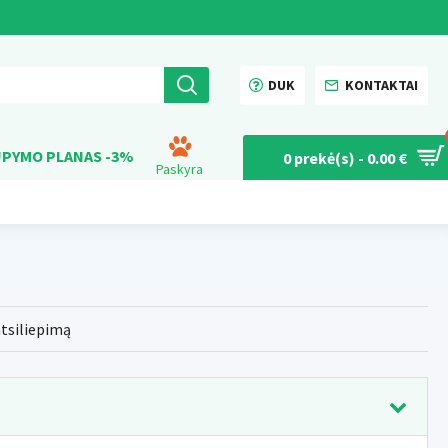
DUK
KONTAKTAI
PYMO PLANAS -3%
0 prekė(s) - 0.00 €
Paskyra
atsiliepimą