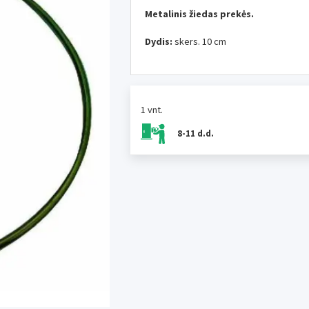
Metalinis žiedas prekės.
Dydis:
skers. 10 cm
1 vnt.
8-11 d.d.