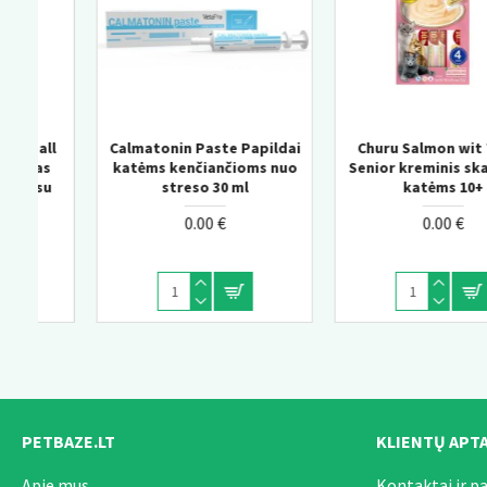
pildai
Churu Salmon wit Tunas
KONG Wild Knots Bea
s nuo
Senior kreminis skanėstas
tvirtas pliušinis žais
katėms 10+
šunims su virvės konstr
0.00 €
0.00 €
PETBAZE.LT
KLIENTŲ APT
Apie mus
Kontaktai ir p