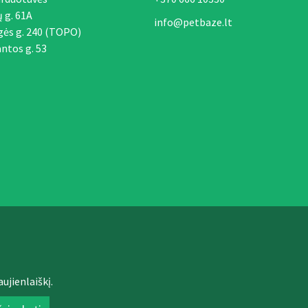
ų g. 61A
info@petbaze.lt
gės g. 240 (TOPO)
ntos g. 53
ujienlaiškį.