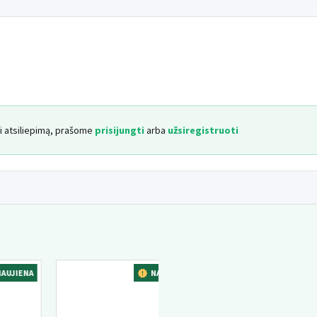
yti atsiliepimą, prašome
prisijungti
arba
užsiregistruoti
JIENA
NAUJIENA