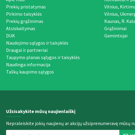
Prekių pristatymas
Vilnius, Kirtim
Pirkimo taisyklės
Vilnius, Ukmer
Prekių grąžinimas
Kaunas, R. Kala
Atsiskaitymas
Grąžinimai
DUK
Gamintojai
Naudojimo sąlygos ir taisyklės
Draugai ir partneriai
Taupymo planas sąlygos ir taisyklės
Naudinga informacija
Taškų kaupimo sąlygos
Užsisakykite mūsų naujienlaiškį
Nepraleiskite jokių naujienų ar akcijų užsiprenumeravę mūsų na