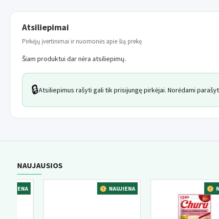
Atsiliepimai
Pirkėjų įvertinimai ir nuomonės apie šią prekę
Šiam produktui dar nėra atsiliepimų.
🔒
Atsiliepimus rašyti gali tik prisijungę pirkėjai. Norėdami paraš
NAUJAUSIOS
UJIENA
NAUJIENA
NAU