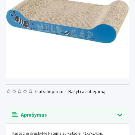
0 atsiliepimai
-
Rašyti atsiliepimą
Aprašymas
Kartotinė draskyklė katėms su katžolę, 41x7x24cm.