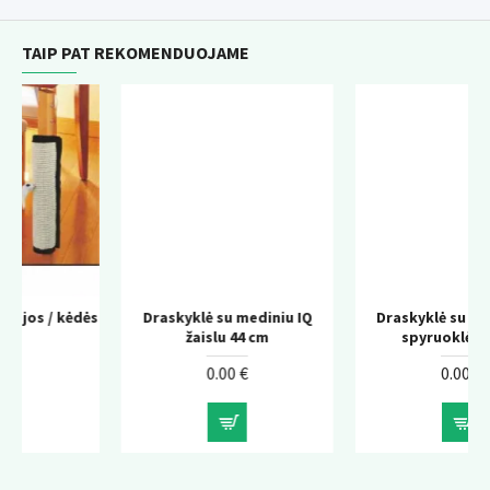
TAIP PAT REKOMENDUOJAME
dės
Draskyklė su mediniu IQ
Draskyklė su rutuliu ant
žaislu 44 cm
spyruoklės 40 cm
0.00 €
0.00 €