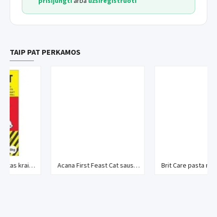
prisijungti
arba
užsiregistruoti
TAIP PAT PERKAMOS
as katėms
Acana First Feast Cat sausas maistas kačiukams
Brit Care pasta nuo plaukų gumuliukų su taurinu katėms