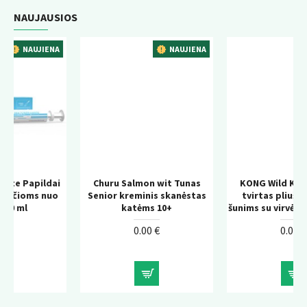
NAUJAUSIOS
NA
NAUJIENA
NAUJIENA
ai
Churu Salmon wit Tunas
KONG Wild Knots Bear –
o
Senior kreminis skanėstas
tvirtas pliušinis žaislas
katėms 10+
šunims su virvės konstrukcija
0.00 €
0.00 €