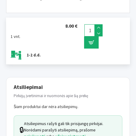
8.00 €
1 vnt.
1-2 d.d.
Atsiliepimai
Pirkėjų įvertinimai ir nuomonės apie šią prekę
Šiam produktui dar nėra atsiliepimų.
Atsiliepimus rašyti gali tik prisijungę pirkėjai.
🔒
Norėdami parašyti atsiliepimą, prašome