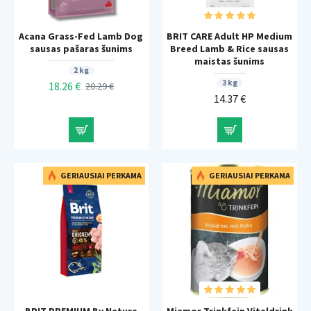
Acana Grass-Fed Lamb Dog
BRIT CARE Adult HP Medium
sausas pašaras šunims
Breed Lamb & Rice sausas
maistas šunims
2 kg
3 kg
18.26 €
20.29 €
14.37 €
GERIAUSIAI PERKAMA
GERIAUSIAI PERKAMA
BRIT PREMIUM By Nature
Miamor Trinkfein Vitaldrink