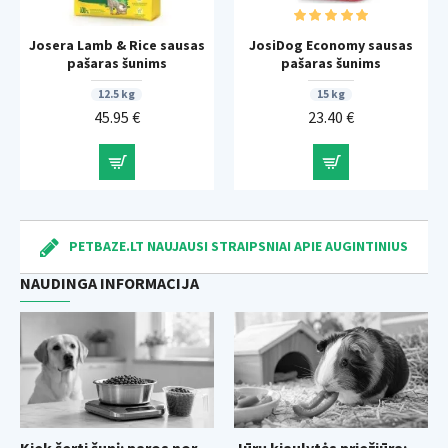
Josera Lamb & Rice sausas
JosiDog Economy sausas
pašaras šunims
pašaras šunims
12.5 kg
15 kg
45.95 €
23.40 €
PETBAZE.LT NAUJAUSI STRAIPSNIAI APIE AUGINTINIUS
NAUDINGA INFORMACIJA
Kiek šerti šunį: paros norma pagal svorį ir dažniausios klaidos
Jūrų kiaulytės priežiūra: kodėl būtinas vitaminas C