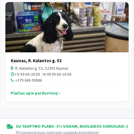
Kaunas, R. Kalantos g. 53
R. Kalantos g. 53, 52305 Kaunas
I-V 09:00-20:00 · VI-VII 09:00-18:00
+370 686 09886
Plačiau apie parduotuvę
SU TAUPYMO PLANU -3% VISKAM, NUOLAIDOS SUMUOJASI :)
(Prisiregistravus matysite nuolaidą krepšelyje)