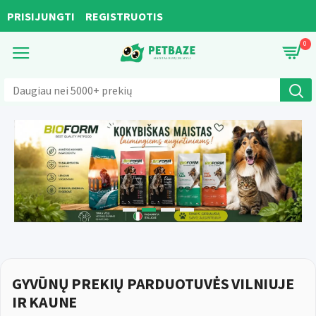
Gyvūnų
PRISIJUNGTI
REGISTRUOTIS
prekės
0
internetu
-
maistas,
kraikas
ir
priežiūra
šunims
bei
katėms
GYVŪNŲ PREKIŲ PARDUOTUVĖS VILNIUJE
IR KAUNE