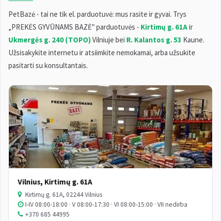
PetBazė - tai ne tik el. parduotuvė: mus rasite ir gyvai. Trys
„PREKĖS GYVŪNAMS BAZĖ" parduotuvės -
Kirtimų g. 61A
ir
Ukmergės g. 240 (TOPO)
Vilniuje bei
R. Kalantos g. 53
Kaune.
Užsisakykite internetu ir atsiimkite nemokamai, arba užsukite
pasitarti su konsultantais.
Vilnius, Kirtimų g. 61A
Kirtimų g. 61A, 02244 Vilnius
I-IV 08:00-18:00 · V 08:00-17:30 · VI 08:00-15:00 · VII nedirba
+370 685 44995