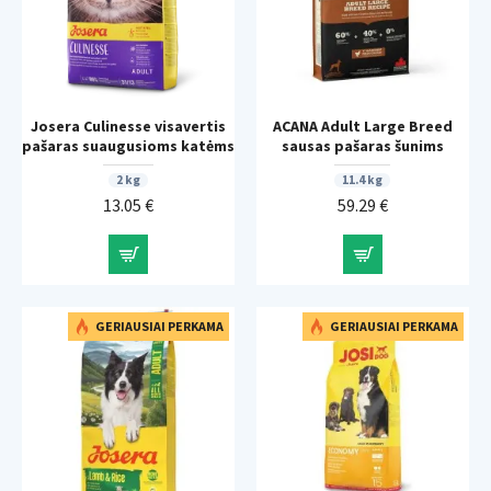
Josera Culinesse visavertis
ACANA Adult Large Breed
pašaras suaugusioms katėms
sausas pašaras šunims
2 kg
11.4 kg
13.05 €
59.29 €
GERIAUSIAI PERKAMA
GERIAUSIAI PERKAMA