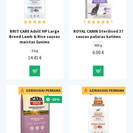
BRIT CARE Adult HP Large
ROYAL CANIN Sterilised 37
Breed Lamb & Rice sausas
sausas pašaras katėms
maistas šunims
400 g
3 kg
6.00 €
14.41 €
GERIAUSIAI PERKAMA
GERIAUSIAI PERKAMA
-10 %