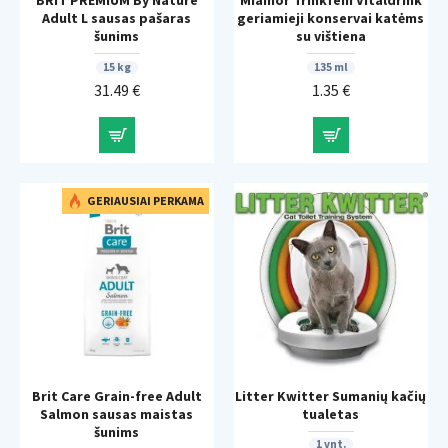
Adult L sausas pašaras
geriamieji konservai katėms
šunims
su vištiena
15 kg
135 ml
31.49 €
1.35 €
GERIAUSIAI PERKAMA
Brit Care Grain-free Adult
Litter Kwitter Sumanių kačių
Salmon sausas maistas
tualetas
šunims
1 vnt.