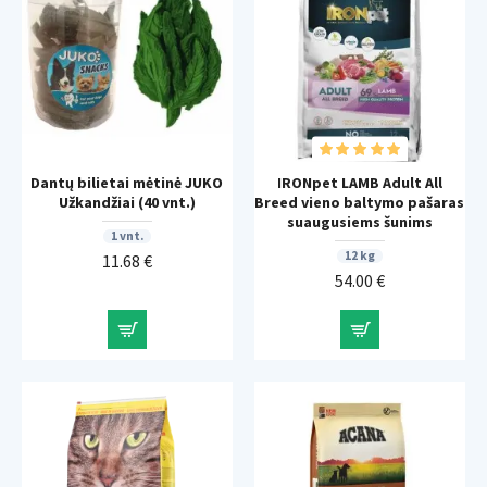
Dantų bilietai mėtinė JUKO
IRONpet LAMB Adult All
Užkandžiai (40 vnt.)
Breed vieno baltymo pašaras
suaugusiems šunims
1 vnt.
12 kg
11.68 €
54.00 €