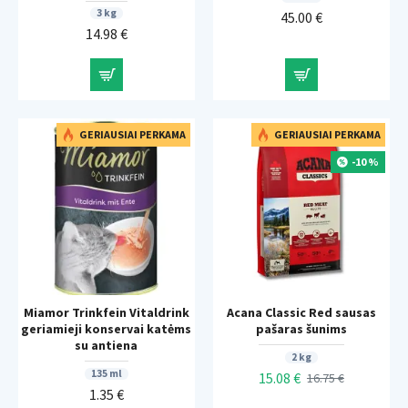
3 kg
45.00 €
14.98 €
GERIAUSIAI PERKAMA
GERIAUSIAI PERKAMA
-10 %
Miamor Trinkfein Vitaldrink
Acana Classic Red sausas
geriamieji konservai katėms
pašaras šunims
su antiena
2 kg
135 ml
15.08 €
16.75 €
1.35 €