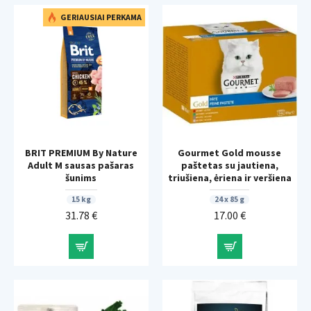
GERIAUSIAI PERKAMA
BRIT PREMIUM By Nature
Gourmet Gold mousse
Adult M sausas pašaras
paštetas su jautiena,
šunims
triušiena, ėriena ir veršiena
15 kg
24 x 85 g
31.78 €
17.00 €