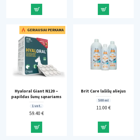
GERIAUSIAI PERKAMA
Hyaloral Giant N120 –
Brit Care lašišų aliejus
papildas šunų sąnariams
500 ml
1 vnt.
11.00 €
59.40 €