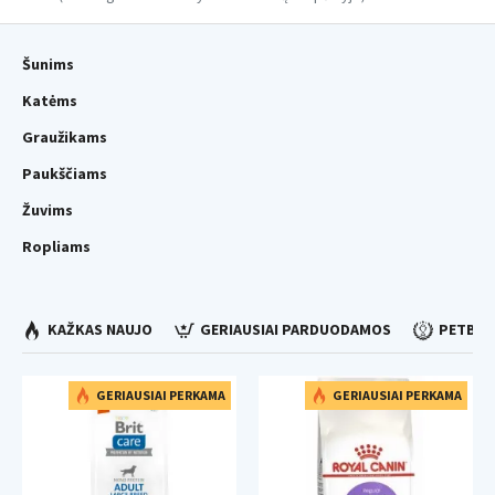
Šunims
Katėms
Graužikams
Paukščiams
Žuvims
Ropliams
KAŽKAS NAUJO
GERIAUSIAI PARDUODAMOS
PETBAZ
GERIAUSIAI PERKAMA
GERIAUSIAI PERKAMA