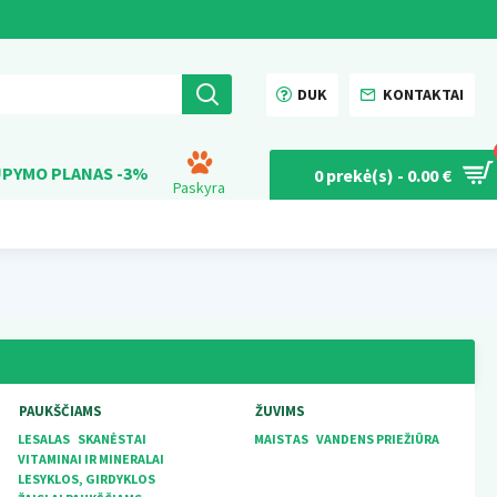
DUK
KONTAKTAI
PYMO PLANAS -3%
0 prekė(s) - 0.00 €
Paskyra
PAUKŠČIAMS
ŽUVIMS
LESALAS
SKANĖSTAI
MAISTAS
VANDENS PRIEŽIŪRA
VITAMINAI IR MINERALAI
LESYKLOS, GIRDYKLOS