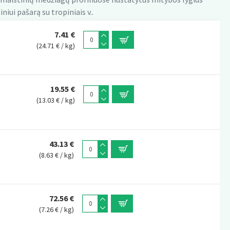
ui pašarą su tropiniais v..
7.41 €
(24.71 € / kg)
19.55 €
(13.03 € / kg)
43.13 €
(8.63 € / kg)
72.56 €
(7.26 € / kg)