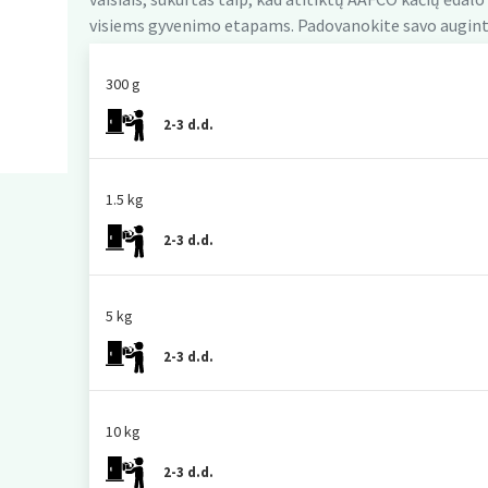
visiems gyvenimo etapams. Padovanokite savo augintini
300 g
2-3 d.d.
1.5 kg
2-3 d.d.
5 kg
2-3 d.d.
10 kg
2-3 d.d.