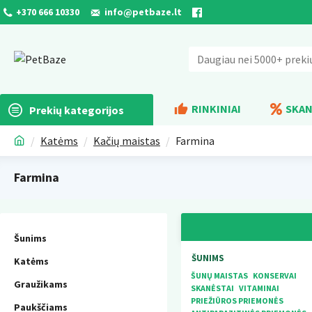
+370 666 10330
info@petbaze.lt
RINKINIAI
SKAN
Prekių kategorijos
Katėms
Kačių maistas
Farmina
Farmina
Šunims
ŠUNIMS
Katėms
ŠUNŲ MAISTAS
KONSERVAI
Graužikams
SKANĖSTAI
VITAMINAI
PRIEŽIŪROS PRIEMONĖS
Paukščiams