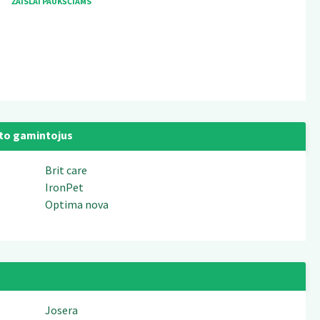
ŽAISLAI PAUKŠČIAMS
to gamintojus
Brit care
IronPet
Optima nova
Josera