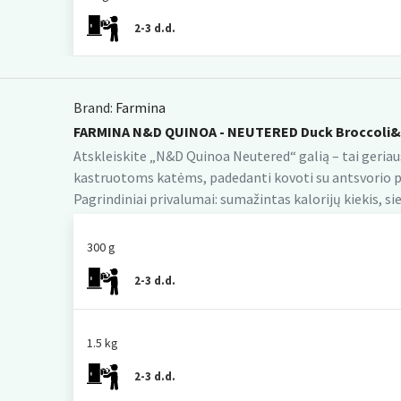
2-3 d.d.
Brand:
Farmina
FARMINA N&D QUINOA - NEUTERED Duck Broccoli&
Atskleiskite „N&D Quinoa Neutered“ galią – tai geria
kastruotoms katėms, padedanti kovoti su antsvorio po
Pagrindiniai privalumai: sumažintas kalorijų kiekis, si
300 g
2-3 d.d.
1.5 kg
2-3 d.d.