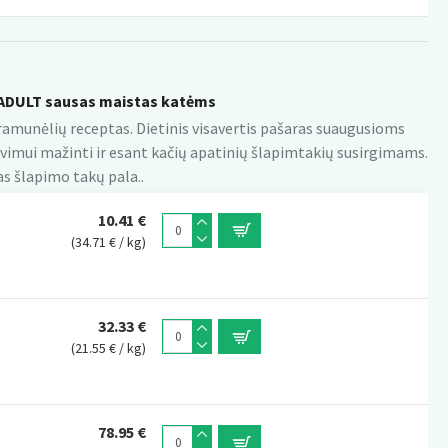
ADULT sausas maistas katėms
ramunėlių receptas. Dietinis visavertis pašaras suaugusioms
imui mažinti ir esant kačių apatinių šlapimtakių susirgimams.
as šlapimo takų pala..
10.41 €
(34.71 € / kg)
32.33 €
(21.55 € / kg)
78.95 €