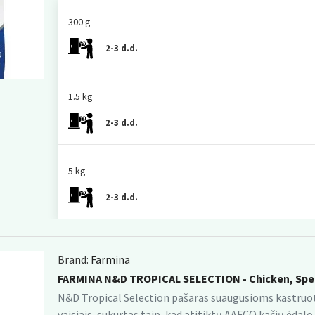
300 g
2-3 d.d.
1.5 kg
2-3 d.d.
5 kg
2-3 d.d.
Brand:
Farmina
FARMINA N&D TROPICAL SELECTION - Chicken, Spe
N&D Tropical Selection pašaras suaugusioms kastruoto
vaisiais, sukurtas taip, kad atitiktų AAFCO kačių ėda