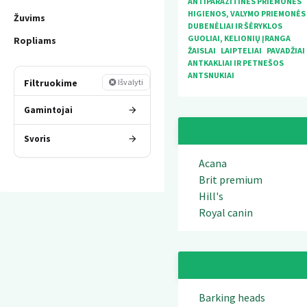
ANTIPARAZITINĖS PRIEMONĖS
HIGIENOS, VALYMO PRIEMONĖS
Žuvims
DUBENĖLIAI IR ŠĖRYKLOS
GUOLIAI, KELIONIŲ ĮRANGA
Ropliams
ŽAISLAI
LAIPTELIAI
PAVADŽIAI
ANTKAKLIAI IR PETNEŠOS
ANTSNUKIAI
Filtruokime
Išvalyti
Gamintojai
Svoris
Acana
Brit premium
Hill's
Royal canin
Barking heads