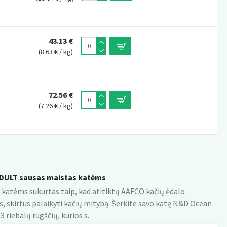
43.13 €
(8.63 € / kg)
72.56 €
(7.26 € / kg)
DULT sausas maistas katėms
 katėms sukurtas taip, kad atitiktų AAFCO kačių ėdalo
, skirtus palaikyti kačių mitybą. Šerkite savo katę N&D Ocean
riebalų rūgščių, kurios s..