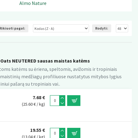
Almo Nature
Rikiuoti pagal:
Rodyti:
 Oats NEUTERED sausas maistas katėms
ms katėms su ėriena, speltomis, avižomis ir tropiniais
lo maistinių medžiagų profiliuose nustatytus mitybos lygius
ui pašarą su tropiniais vai..
7.68 €
(25.60 € / kg)
19.55 €
(13.04 € / kg)