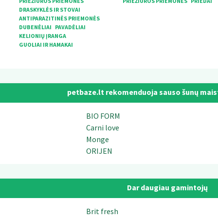
PRIEŽIŪROS PRIEMONĖS
PRIEŽIŪROS PRIEMONĖS
PRIEDAI
DRASKYKLĖS IR STOVAI
ANTIPARAZITINĖS PRIEMONĖS
DUBENĖLIAI
PAVADĖLIAI
KELIONIŲ ĮRANGA
GUOLIAI IR HAMAKAI
petbaze.lt rekomenduoja sauso šunų mais
BIO FORM
Carni love
Monge
ORIJEN
Dar daugiau gamintojų
Brit fresh