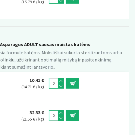
(15.79 € / kg)
Asparagus ADULT sausas maistas katėms
usia formulė katėms. Moksliškai sukurta sterilizuotoms arba
linkiu, užtikrinant optimalią mitybą ir pasitenkinimą.
ekiant sumažinti antsvorio..
10.41 €
(34.71 € / kg)
32.33 €
(21.55 € / kg)