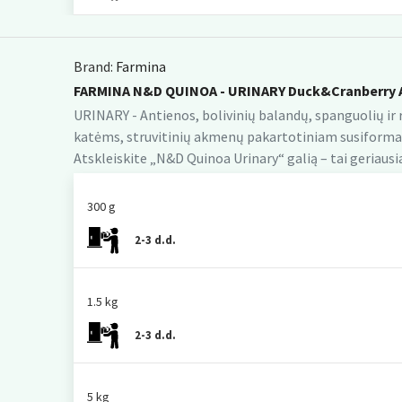
Brand:
Farmina
FARMINA N&D QUINOA - URINARY Duck&Cranberry 
URINARY - Antienos, bolivinių balandų, spanguolių ir 
katėms, struvitinių akmenų pakartotiniam susiformav
Atskleiskite „N&D Quinoa Urinary“ galią – tai geriausi
300 g
2-3 d.d.
1.5 kg
2-3 d.d.
5 kg