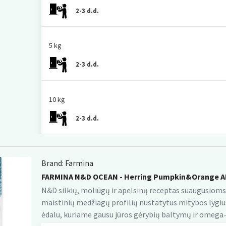
2-3 d.d.
5 kg
2-3 d.d.
10 kg
2-3 d.d.
Brand:
Farmina
FARMINA N&D OCEAN - Herring Pumpkin&Orange A
N&D silkių, moliūgų ir apelsinų receptas suaugusioms
maistinių medžiagų profilių nustatytus mitybos lygius
ėdalu, kuriame gausu jūros gėrybių baltymų ir omega-3 