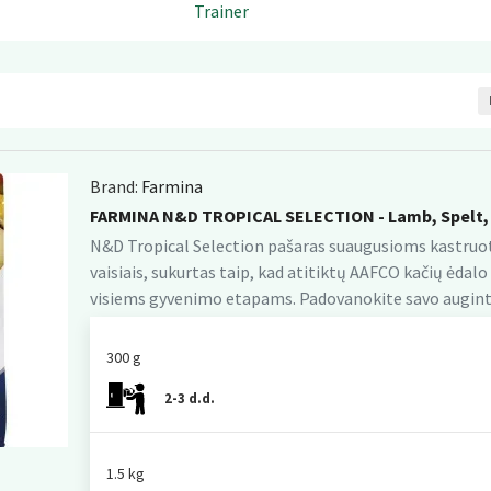
Trainer
Brand:
Farmina
FARMINA N&D TROPICAL SELECTION - Lamb, Spelt,
N&D Tropical Selection pašaras suaugusioms kastruoto
vaisiais, sukurtas taip, kad atitiktų AAFCO kačių ėda
visiems gyvenimo etapams. Padovanokite savo augintini
300 g
2-3 d.d.
1.5 kg