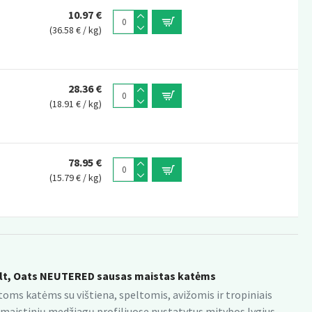
10.97 €
(36.58 € / kg)
28.36 €
(18.91 € / kg)
78.95 €
(15.79 € / kg)
lt, Oats NEUTERED sausas maistas katėms
ms katėms su vištiena, speltomis, avižomis ir tropiniais
lo maistinių medžiagų profiliuose nustatytus mitybos lygius