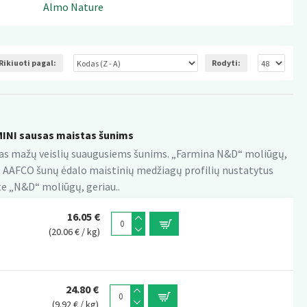
Almo Nature
Rikiuoti pagal:
Rodyti:
NI sausas maistas šunims
aras mažų veislių suaugusiems šunims. „Farmina N&D“ moliūgų,
tų AAFCO šunų ėdalo maistinių medžiagų profilių nustatytus
e „N&D“ moliūgų, geriau..
16.05 €
(20.06 € / kg)
24.80 €
(9.92 € / kg)