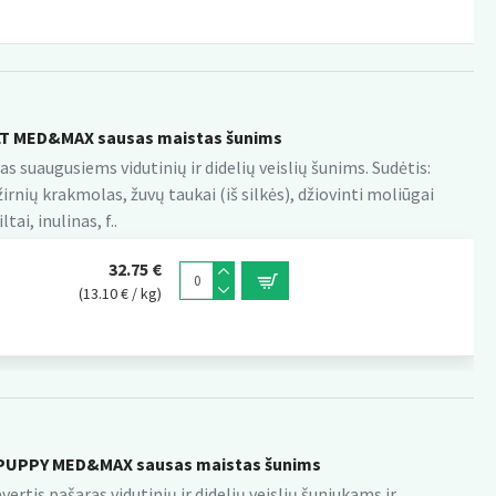
T MED&MAX sausas maistas šunims
s suaugusiems vidutinių ir didelių veislių šunims. Sudėtis:
nių krakmolas, žuvų taukai (iš silkės), džiovinti moliūgai
ai, inulinas, f..
32.75 €
(13.10 € / kg)
PUPPY MED&MAX sausas maistas šunims
rtis pašaras vidutinių ir didelių veislių šuniukams ir