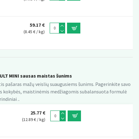
59.17 €
(8.45 € / kg)
ULT MINI sausas maistas šunims
ertis pašaras mažų veislių suaugusiems šunims. Pagerinkite savo
kštos kokybės, maistinėmis medžiagomis subalansuota formulė
indiniai ..
25.77 €
(12.89 € / kg)