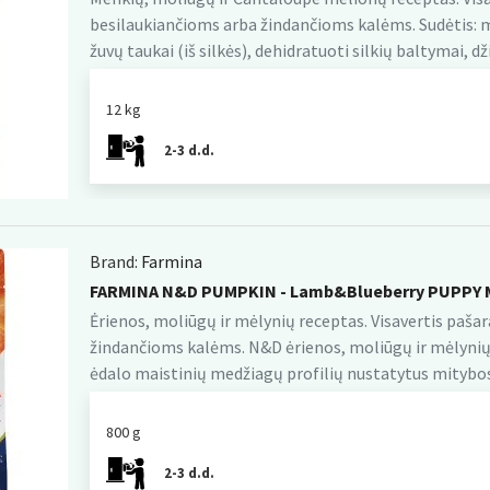
besilaukiančioms arba žindančioms kalėms. Sudėtis: 
žuvų taukai (iš silkės), dehidratuoti silkių baltymai, dž
12 kg
2-3 d.d.
Brand:
Farmina
FARMINA N&D PUMPKIN - Lamb&Blueberry PUPPY M
Ėrienos, moliūgų ir mėlynių receptas. Visavertis paša
žindančioms kalėms. N&D ėrienos, moliūgų ir mėlynių
ėdalo maistinių medžiagų profilių nustatytus mitybos
800 g
2-3 d.d.