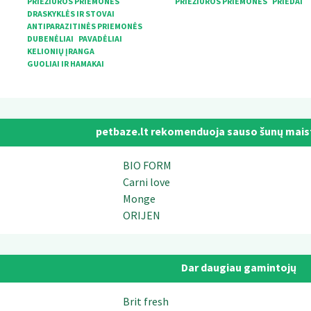
PRIEŽIŪROS PRIEMONĖS
PRIEŽIŪROS PRIEMONĖS
PRIEDAI
DRASKYKLĖS IR STOVAI
ANTIPARAZITINĖS PRIEMONĖS
DUBENĖLIAI
PAVADĖLIAI
KELIONIŲ ĮRANGA
GUOLIAI IR HAMAKAI
petbaze.lt rekomenduoja sauso šunų mais
BIO FORM
Carni love
Monge
ORIJEN
Dar daugiau gamintojų
Brit fresh