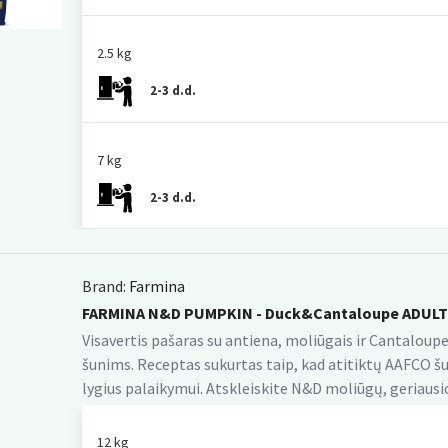
2.5 kg
2-3 d.d.
7 kg
2-3 d.d.
Brand:
Farmina
FARMINA N&D PUMPKIN - Duck&Cantaloupe ADULT 
Visavertis pašaras su antiena, moliūgais ir Cantaloupe 
šunims. Receptas sukurtas taip, kad atitiktų AAFCO š
lygius palaikymui. Atskleiskite N&D moliūgų, geriausi
12 kg