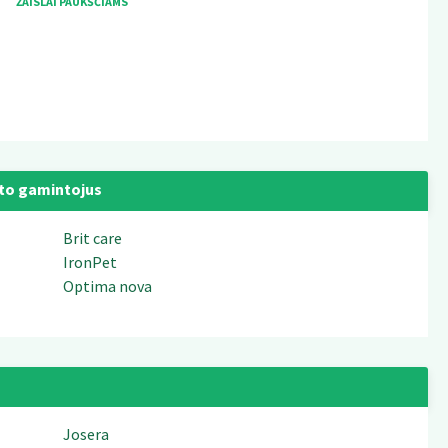
ŽAISLAI PAUKŠČIAMS
to gamintojus
Brit care
IronPet
Optima nova
Josera