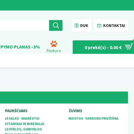
DUK
KONTAKTAI
PYMO PLANAS -3%
0 prekė(s) - 0.00 €
Paskyra
PAUKŠČIAMS
ŽUVIMS
LESALAS
SKANĖSTAI
MAISTAS
VANDENS PRIEŽIŪRA
VITAMINAI IR MINERALAI
LESYKLOS, GIRDYKLOS