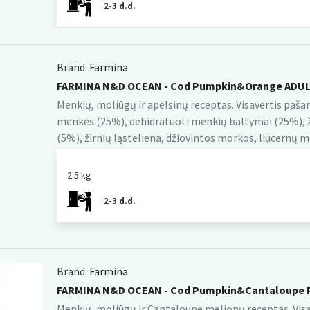
2-3 d.d.
Brand:
Farmina
FARMINA N&D OCEAN - Cod Pumpkin&Orange ADUL
Menkių, moliūgų ir apelsinų receptas. Visavertis pašara
menkės (25%), dehidratuoti menkių baltymai (25%), žir
(5%), žirnių ląsteliena, džiovintos morkos, liucernų milt
2.5 kg
2-3 d.d.
Brand:
Farmina
FARMINA N&D OCEAN - Cod Pumpkin&Cantaloupe 
Menkių, moliūgų ir Cantaloupe melionų receptas. Visave