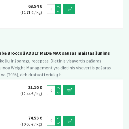
63.54 €
(12.71 € / kg)
&Broccoli ADULT MED&MAX sausas maistas šunims
lių ir šparagų receptas. Dietinis visavertis pašaras
Quinoa Weight Management yra dietinis visavertis pašaras
na (20%), dehidratuoti ėriukų b..
31.10 €
(12.44 € / kg)
74.53 €
(10.65 € / kg)