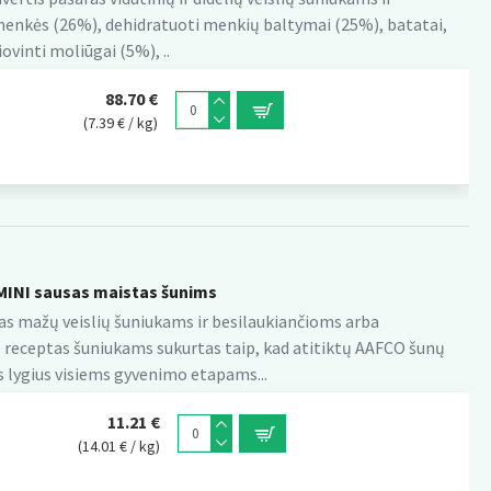
menkės (26%), dehidratuoti menkių baltymai (25%), batatai,
iovinti moliūgai (5%), ..
88.70 €
(7.39 € / kg)
INI sausas maistas šunims
ras mažų veislių šuniukams ir besilaukiančioms arba
 receptas šuniukams sukurtas taip, kad atitiktų AAFCO šunų
 lygius visiems gyvenimo etapams...
11.21 €
(14.01 € / kg)