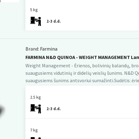
5 kg
2-3 d.d.
Brand:
Farmina
FARMINA N&D QUINOA - WEIGHT MANAGEMENT Lamb
Weight Management - Ėrienos, bolivinių balandų, broko
suaugusiems vidutinių ir didelių veislių šunims. N&D 
suaugusiems šunims antsvoriui sumažinti.Sudėtis: ėrie
2.5 kg
2-3 d.d.
7 kg