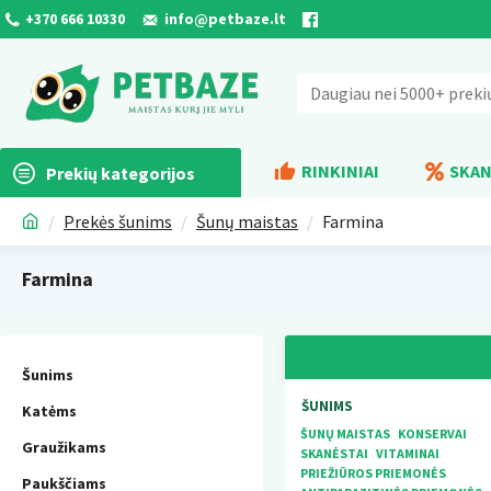
+370 666 10330
info@petbaze.lt
RINKINIAI
SKAN
Prekių kategorijos
Prekės šunims
Šunų maistas
Farmina
Farmina
Šunims
ŠUNIMS
Katėms
ŠUNŲ MAISTAS
KONSERVAI
Graužikams
SKANĖSTAI
VITAMINAI
PRIEŽIŪROS PRIEMONĖS
Paukščiams