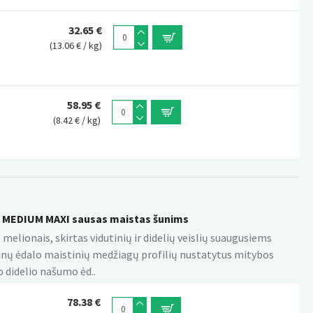
32.65 €
(13.06 € / kg)
58.95 €
(8.42 € / kg)
MEDIUM MAXI sausas maistas šunims
melionais, skirtas vidutinių ir didelių veislių suaugusiems
unų ėdalo maistinių medžiagų profilių nustatytus mitybos
o didelio našumo ėd..
78.38 €