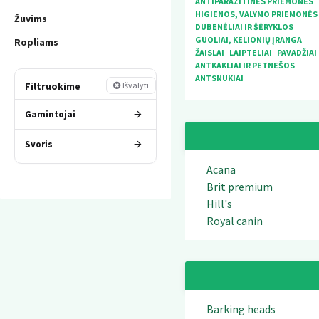
ANTIPARAZITINĖS PRIEMONĖS
HIGIENOS, VALYMO PRIEMONĖS
Žuvims
DUBENĖLIAI IR ŠĖRYKLOS
GUOLIAI, KELIONIŲ ĮRANGA
Ropliams
ŽAISLAI
LAIPTELIAI
PAVADŽIAI
ANTKAKLIAI IR PETNEŠOS
ANTSNUKIAI
Filtruokime
Išvalyti
Gamintojai
Svoris
Acana
Brit premium
Hill's
Royal canin
Barking heads