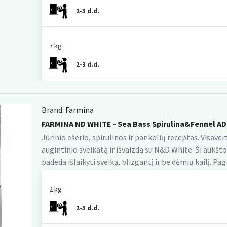
2-3 d.d.
7 kg
2-3 d.d.
Brand:
Farmina
FARMINA ND WHITE - Sea Bass Spirulina&Fennel AD
Jūrinio ešerio, spirulinos ir pankolių receptas. Visav
augintinio sveikatą ir išvaizdą su N&D White. Ši au
padeda išlaikyti sveiką, blizgantį ir be dėmių kailį. Pagr
2 kg
2-3 d.d.