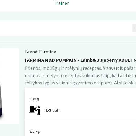
Trainer
Brand:
Farmina
FARMINA N&D PUMPKIN - Lamb&Blueberry ADULT MI
Ėrienos, moliūgų ir mėlynių receptas. Visavertis paš
ėrienos ir mėlynių receptas sukurtas taip, kad atitik
mitybos lygius visiems gyvenimo etapams. Atskleiskit
800 g
2-3 d.d.
2.5 kg