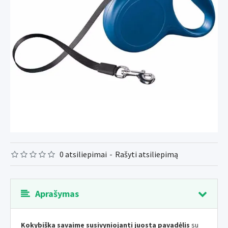
0 atsiliepimai
-
Rašyti atsiliepimą
Aprašymas
Kokybiška savaime susivyniojanti juosta pavadėlis
su