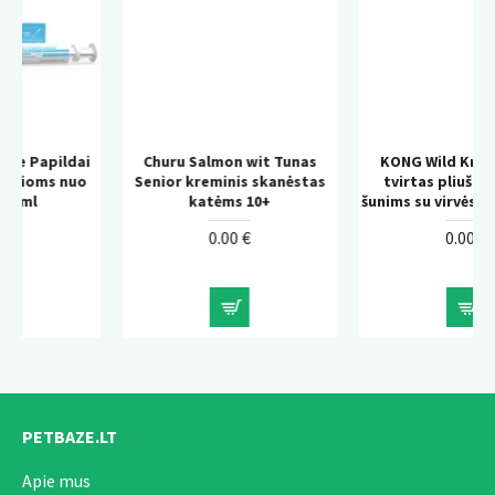
ai
Churu Salmon wit Tunas
KONG Wild Knots Bear –
o
Senior kreminis skanėstas
tvirtas pliušinis žaislas
katėms 10+
šunims su virvės konstrukcija
0.00 €
0.00 €
PETBAZE.LT
Apie mus