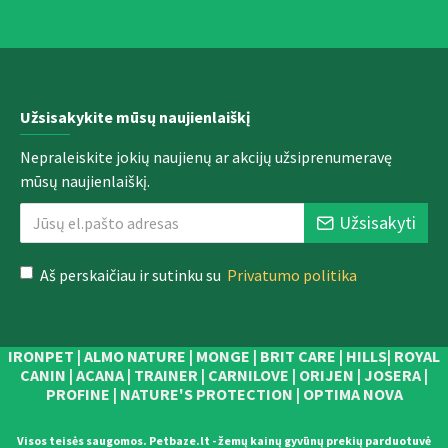
Užsisakykite mūsų naujienlaiškį
Nepraleiskite jokių naujienų ar akcijų užsiprenumeravę
mūsų naujienlaiškį.
Užsisakyti
Aš perskaičiau ir sutinku su
Privatumo politika
IRONPET | ALMO NATURE | MONGE | BRIT CARE | HILLS| ROYAL
CANIN | ACANA | TRAINER | CARNILOVE | ORIJEN | JOSERA |
PROFINE | NATURE'S PROTECTION | OPTIMA NOVA
Visos teisės saugomos. Petbaze.lt - žemų kainų gyvūnų prekių parduotuvė