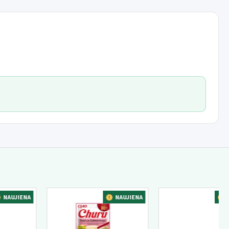
rio temperatūroje. Atskirų gaminio partijų svoris, forma, tūris,
ENA
NAUJIENA
NAUJIE