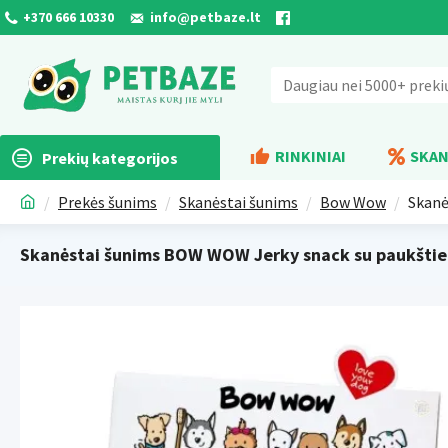
+370 666 10330
info@petbaze.lt
RINKINIAI
SKAN
Prekių kategorijos
Prekės šunims
Skanėstai šunims
Bow Wow
Skanė
Skanėstai šunims BOW WOW Jerky snack su paukštiena