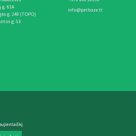
ų g. 61A
info@petbaze.lt
gės g. 240 (TOPO)
ntos g. 53
ujienlaiškį.