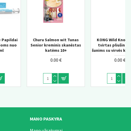
as
KONG Wild Knots Bear –
KONG Knots Chicken M/L 
tas
tvirtas pliušinis žaislas
pliušinis žaislas šunims s
šunims su virvės konstrukcija
vidine virve
0.00 €
0.00 €
MANO PASKYRA
Mano užsakymai