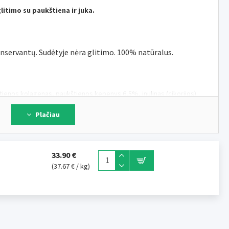
itimo su paukštiena ir juka.
konservantų. Sudėtyje nėra glitimo. 100% natūralus.
autienos kolagenas, paukštienos kepenys 6,5%, inulinas (cikorijos)
Plačiau
 baltymai 82,5%, žalia ląsteliena <1,0%, žali riebalai 1,5%, žali pelenai
33.90 €
(37.67 € / kg)
ip skanėstą kaip atlygį, suteikite gyvūnui prieigą prie geriamojo