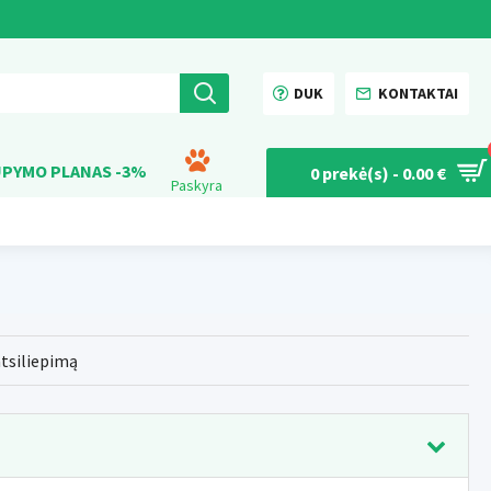
DUK
KONTAKTAI
PYMO PLANAS -3%
0 prekė(s) - 0.00 €
Paskyra
atsiliepimą