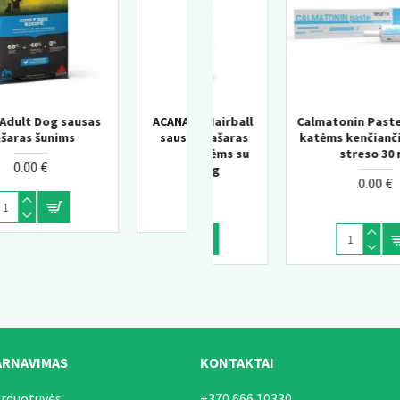
ball
ACANA Adult Large Breed
Calmatonin Paste Papildai
Churu Salmon wit Tun
ras
sausas pašaras šunims
katėms kenčiančioms nuo
Senior kreminis skanės
 su
streso 30 ml
katėms 10+
0.00 €
0.00 €
0.00 €
ARNAVIMAS
KONTAKTAI
arduotuvės
+370 666 10330