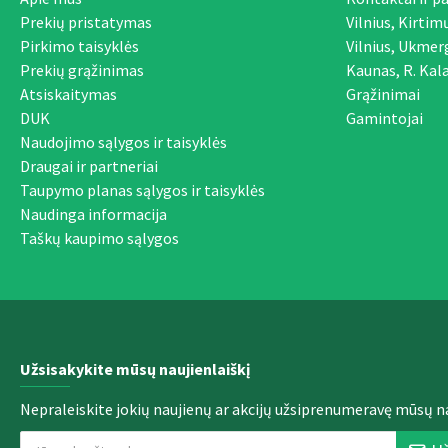
Prekių pristatymas
Vilnius, Kirtim
Pirkimo taisyklės
Vilnius, Ukmer
Prekių grąžinimas
Kaunas, R. Kala
Atsiskaitymas
Grąžinimai
DUK
Gamintojai
Naudojimo sąlygos ir taisyklės
Draugai ir partneriai
Taupymo planas sąlygos ir taisyklės
Naudinga informacija
Taškų kaupimo sąlygos
Užsisakykite mūsų naujienlaiškį
Nepraleiskite jokių naujienų ar akcijų užsiprenumeravę mūsų na