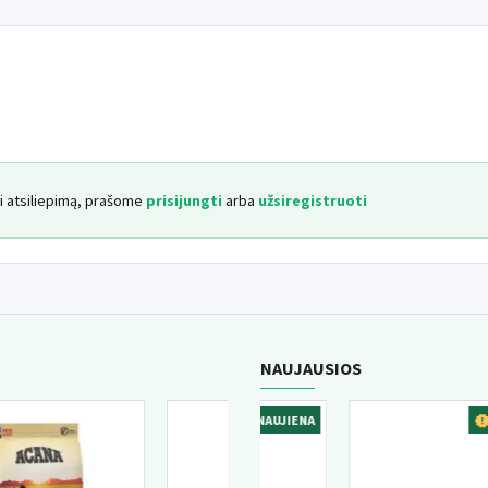
Laikymas
: originalioje pakuotėje kamba
spalva ir kvapas gali labai skirtis.
yti atsiliepimą, prašome
prisijungti
arba
užsiregistruoti
NAUJAUSIOS
JIENA
NAUJIENA
NAUJI