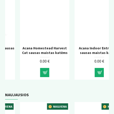
s
Acana Homestead Harvest
Acana Indoor Entree Cat
Cat sausas maistas katėms
sausas maistas katėms
0.00 €
0.00 €
NAUJAUSIOS
NAUJIENA
NAUJIENA