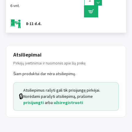
6 vnt.
8-11 d.d.
Atsiliepimai
Pirkėjų įvertinimai ir nuomonės apie šią prekę
Šiam produktui dar nėra atsiliepimų.
Atsiliepimus rašyti gali tik prisijungę pirkėjai.
🔒
Norėdami parašyti atsiliepimą, prašome
prisijungti
arba
užsiregistruoti