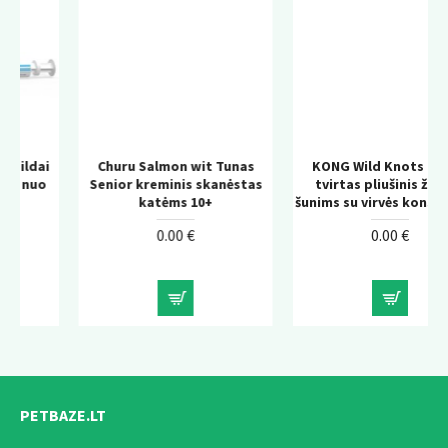
Churu Salmon wit Tunas
KONG Wild Knots Bear –
Senior kreminis skanėstas
tvirtas pliušinis žaislas
katėms 10+
šunims su virvės konstrukcija
0.00 €
0.00 €
PETBAZE.LT