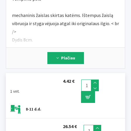
mechaninis žaislas skirtas katėms. Ištempus žaislą
vibruoja ir styga vėjuoja atgal iki originalaus ilgio. < br
/>
Dydis 8cm.
Plačiau
4.42 €
1 vnt.
8-11 d.d.
26.54 €