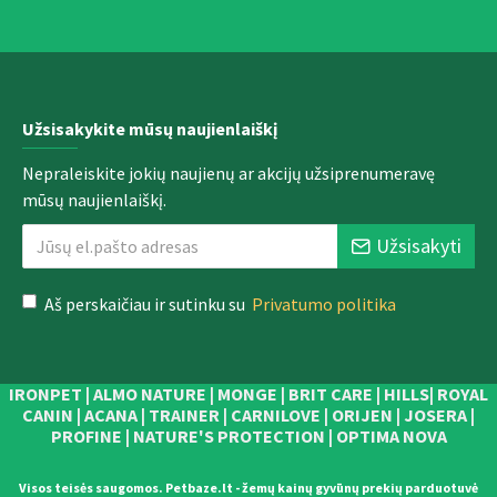
Užsisakykite mūsų naujienlaiškį
Nepraleiskite jokių naujienų ar akcijų užsiprenumeravę
mūsų naujienlaiškį.
Užsisakyti
Aš perskaičiau ir sutinku su
Privatumo politika
IRONPET | ALMO NATURE | MONGE | BRIT CARE | HILLS| ROYAL
CANIN | ACANA | TRAINER | CARNILOVE | ORIJEN | JOSERA |
PROFINE | NATURE'S PROTECTION | OPTIMA NOVA
Visos teisės saugomos. Petbaze.lt - žemų kainų gyvūnų prekių parduotuvė