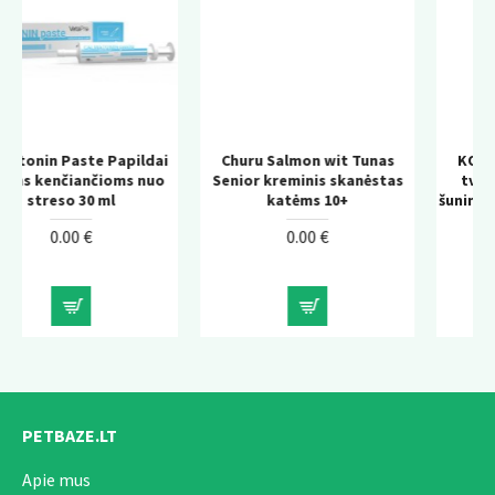
apildai
Churu Salmon wit Tunas
KONG Wild Knots Bea
ms nuo
Senior kreminis skanėstas
tvirtas pliušinis žais
katėms 10+
šunims su virvės konstru
0.00 €
0.00 €
PETBAZE.LT
Apie mus