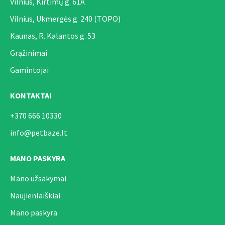
Vilnius, Kirtimų g. 61A
Vilnius, Ukmergės g. 240 (TOPO)
Kaunas, R. Kalantos g. 53
Grąžinimai
Gamintojai
KONTAKTAI
+370 666 10330
info@petbaze.lt
MANO PASKYRA
Mano užsakymai
Naujienlaiškiai
Mano paskyra