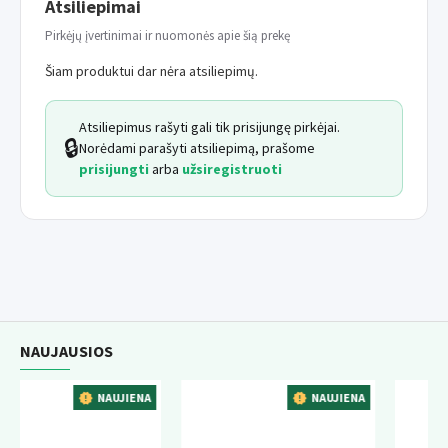
Atsiliepimai
Pirkėjų įvertinimai ir nuomonės apie šią prekę
Šiam produktui dar nėra atsiliepimų.
Atsiliepimus rašyti gali tik prisijungę pirkėjai.
🔒
Norėdami parašyti atsiliepimą, prašome
prisijungti
arba
užsiregistruoti
NAUJAUSIOS
AUJIENA
NAUJIENA
NAUJ